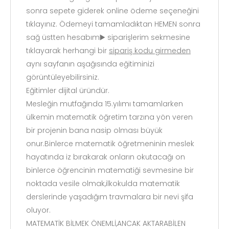
sonra sepete giderek online ödeme seçeneğini
tıklayınız. Ödemeyi tamamladıktan HEMEN sonra
sağ üstten hesabım▶️ siparişlerim sekmesine
tıklayarak herhangi bir
sipariş kodu girmeden
aynı sayfanın aşağısında eğitiminizi
görüntüleyebilirsiniz.
Eğitimler dijital üründür.
Mesleğin mutfağında 15.yılımı tamamlarken
ülkemin matematik öğretim tarzına yön veren
bir projenin bana nasip olması büyük
onur.Binlerce matematik öğretmeninin meslek
hayatında iz bırakarak onların okutacağı on
binlerce öğrencinin matematiği sevmesine bir
noktada vesile olmak,ilkokulda matematik
derslerinde yaşadığım travmalara bir nevi şifa
oluyor.
MATEMATİK BİLMEK ÖNEMLİ,ANCAK AKTARABİLEN