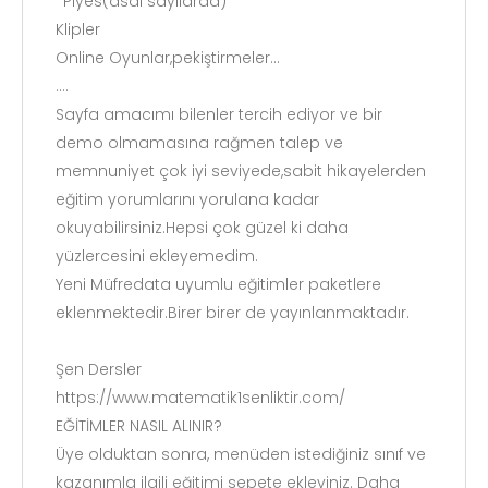
*Piyes(asal sayılarda)
Klipler
Online Oyunlar,pekiştirmeler...
....
Sayfa amacımı bilenler tercih ediyor ve bir
demo olmamasına rağmen talep ve
memnuniyet çok iyi seviyede,sabit hikayelerden
eğitim yorumlarını yorulana kadar
okuyabilirsiniz.Hepsi çok güzel ki daha
yüzlercesini ekleyemedim.
Yeni Müfredata uyumlu eğitimler paketlere
eklenmektedir.Birer birer de yayınlanmaktadır.
Şen Dersler
https://www.matematik1senliktir.com/
EĞİTİMLER NASIL ALINIR?
Üye olduktan sonra, menüden istediğiniz sınıf ve
kazanımla ilgili eğitimi sepete ekleyiniz. Daha