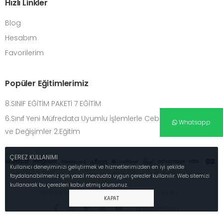
Hızlı Linkler
Blog
Hesabım
Favorilerim
Popüler Eğitimlerimiz
8.SINIF EĞİTİM PAKETİ 7 EĞİTİM
6.Sınıf Yeni Müfredata Uyumlu İşlemlerle Cebirsel Düşünme
Whatsapp
ve Değişimler 2.Eğitim
ÇEREZ KULLANIMI
Kullanıcı deneyiminizi geliştirmek ve hizmetlerimizden en iyi şekilde
faydalanabilmeniz için yasal mevzuata uygun çerezler kullanılır. Web sitemizi
kullanarak bu çerezleri kabul etmiş olursunuz.
Derse hayat girerse o ders hayat bulur.
KAPAT
Türkiye Haberi