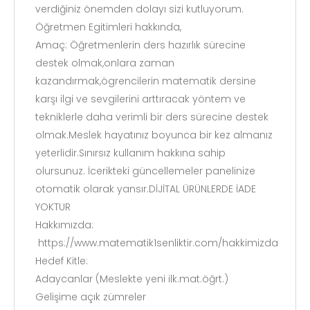
verdiğiniz önemden dolayı sizi kutluyorum.
Öğretmen Egitimleri hakkında,
Amaç: Öğretmenlerin ders hazırlık sürecine
destek olmak,onlara zaman
kazandırmak,ögrencilerin matematik dersine
karşı ilgi ve sevgilerini arttıracak yöntem ve
tekniklerle daha verimli bir ders sürecine destek
olmak.Meslek hayatınız boyunca bir kez almanız
yeterlidir.Sınırsız kullanım hakkına sahip
olursunuz. İcerikteki güncellemeler panelinize
otomatik olarak yansır.DİJİTAL ÜRÜNLERDE İADE
YOKTUR
Hakkımızda:
https://www.matematik1senliktir.com/hakkimizda
Hedef Kitle:
Adaycanlar (Meslekte yeni ilk.mat.öğrt.)
Gelişime açık zümreler