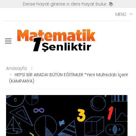
Derse hayat girerse o ders hayat bulur. 📚
MENÜ
Toggle mobile menu
Anasayfa
HEPSİ BİR ARADA! BÜTÜN EĞİTİMLER *Yeni Müfredatı İçerir
(KAMPANYA)