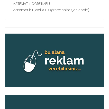
MATEMATİK ÖĞRETMELİ!
Matematik 1 Şenliktir! Öğretmenim Şenlendir:)