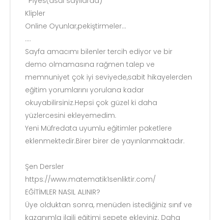
*Piyes(asal sayılarda)
Klipler
Online Oyunlar,pekiştirmeler...
....
Sayfa amacımı bilenler tercih ediyor ve bir
demo olmamasına rağmen talep ve
memnuniyet çok iyi seviyede,sabit hikayelerden
eğitim yorumlarını yorulana kadar
okuyabilirsiniz.Hepsi çok güzel ki daha
yüzlercesini ekleyemedim.
Yeni Müfredata uyumlu eğitimler paketlere
eklenmektedir.Birer birer de yayınlanmaktadır.
Şen Dersler
https://www.matematik1senliktir.com/
EĞİTİMLER NASIL ALINIR?
Üye olduktan sonra, menüden istediğiniz sınıf ve
kazanımla ilgili eğitimi sepete ekleyiniz. Daha