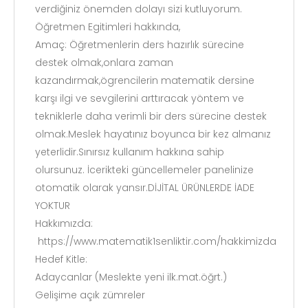
verdiğiniz önemden dolayı sizi kutluyorum.
Öğretmen Egitimleri hakkında,
Amaç: Öğretmenlerin ders hazırlık sürecine
destek olmak,onlara zaman
kazandırmak,ögrencilerin matematik dersine
karşı ilgi ve sevgilerini arttıracak yöntem ve
tekniklerle daha verimli bir ders sürecine destek
olmak.Meslek hayatınız boyunca bir kez almanız
yeterlidir.Sınırsız kullanım hakkına sahip
olursunuz. İcerikteki güncellemeler panelinize
otomatik olarak yansır.DİJİTAL ÜRÜNLERDE İADE
YOKTUR
Hakkımızda:
https://www.matematik1senliktir.com/hakkimizda
Hedef Kitle:
Adaycanlar (Meslekte yeni ilk.mat.öğrt.)
Gelişime açık zümreler