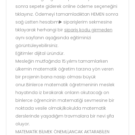
sonra sepete giderek online ödeme seçeneğini
tıklayınız. Ödemeyi tamamladıktan HEMEN sonra
sağ üstten hesabım▶️ siparişlerim sekmesine
tıklayarak herhangi bir
sipariş kodu girmeden
aynı sayfanın aşağısında eğitiminizi
görüntüleyebilirsiniz.
Eğitimler dijital üründür.
Mesleğin mutfağında 15.yılımı tamamlarken
ülkemin matematik öğretim tarzına yön veren
bir projenin bana nasip olması büyük
onur.Binlerce matematik öğretmeninin meslek
hayatında iz bırakarak onların okutacağı on
binlerce öğrencinin matematiği sevmesine bir
noktada vesile olmak,ilkokulda matematik
derslerinde yaşadığım travmalara bir nevi şifa
oluyor.
MATEMATİK BİLMEK ÖNEMLİ,ANCAK AKTARABİLEN