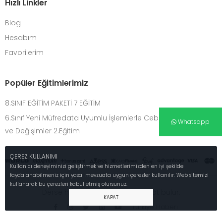
Hızlı Linkler
Blog
Hesabım
Favorilerim
Popüler Eğitimlerimiz
8.SINIF EĞİTİM PAKETİ 7 EĞİTİM
6.Sınıf Yeni Müfredata Uyumlu İşlemlerle Cebirsel Düşünme
Whatsapp
ve Değişimler 2.Eğitim
ÇEREZ KULLANIMI
Kullanıcı deneyiminizi geliştirmek ve hizmetlerimizden en iyi şekilde
faydalanabilmeniz için yasal mevzuata uygun çerezler kullanılır. Web sitemizi
kullanarak bu çerezleri kabul etmiş olursunuz.
Derse hayat girerse o ders hayat bulur.
KAPAT
Türkiye Haberi