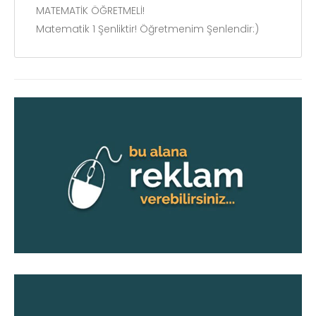
MATEMATİK ÖĞRETMELİ!
Matematik 1 Şenliktir! Öğretmenim Şenlendir:)