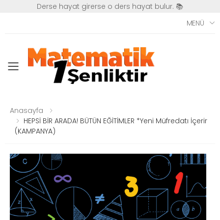
Derse hayat girerse o ders hayat bulur. 📚
MENÜ
Toggle mobile menu
Anasayfa
HEPSİ BİR ARADA! BÜTÜN EĞİTİMLER *Yeni Müfredatı İçerir
(KAMPANYA)