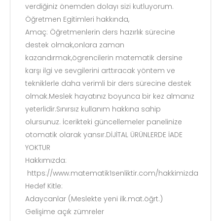
verdiğiniz önemden dolayı sizi kutluyorum.
Öğretmen Egitimleri hakkında,
Amaç: Öğretmenlerin ders hazırlık sürecine
destek olmak,onlara zaman
kazandırmak,ögrencilerin matematik dersine
karşı ilgi ve sevgilerini arttıracak yöntem ve
tekniklerle daha verimli bir ders sürecine destek
olmak.Meslek hayatınız boyunca bir kez almanız
yeterlidir.Sınırsız kullanım hakkına sahip
olursunuz. İcerikteki güncellemeler panelinize
otomatik olarak yansır.DİJİTAL ÜRÜNLERDE İADE
YOKTUR
Hakkımızda:
https://www.matematik1senliktir.com/hakkimizda
Hedef Kitle:
Adaycanlar (Meslekte yeni ilk.mat.öğrt.)
Gelişime açık zümreler