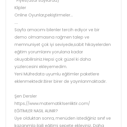
*Piyes(asal sayılarda)
Klipler
Online Oyunlar,pekiştirmeler...
....
Sayfa amacımı bilenler tercih ediyor ve bir
demo olmamasına rağmen talep ve
memnuniyet çok iyi seviyede,sabit hikayelerden
eğitim yorumlarını yorulana kadar
okuyabilirsiniz.Hepsi çok güzel ki daha
yüzlercesini ekleyemedim.
Yeni Müfredata uyumlu eğitimler paketlere
eklenmektedir.Birer birer de yayınlanmaktadır.
Şen Dersler
https://www.matematik1senliktir.com/
EĞİTİMLER NASIL ALINIR?
Üye olduktan sonra, menüden istediğiniz sınıf ve
kazanımla ilgili eğitimi sepete ekleyiniz. Daha