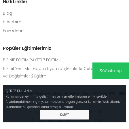
Hızlı Linkler
Blog
Hesabım
Favorilerim
Popüler Eğitimlerimiz
8.SINIF EĞİTİM PAKETİ 7 EĞİTİM
6.Sınıf Yeni Müfredata Uyumlu İşlemlerle Cebirsel Düşünme
Whatsapp
ve Değişimler 2.Eğitim
ÇEREZ KULLANIMI
Kullanıcı deneyiminizi geliştirmek ve hizmetlerimizden en iyi şekilde
faydalanabilmeniz için yasal mevzuata uygun çerezler kullanılır. Web sitemizi
kullanarak bu çerezleri kabul etmiş olursunuz.
Derse hayat girerse o ders hayat bulur.
KAPAT
Türkiye Haberi