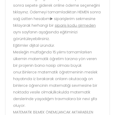
sonra sepete giderek online ödeme seçeneğini
tıklayınız. Ödemeyi tamamladıktan HEMEN sonra
sağ üstten hesabım▶️ siparişlerim sekmesine
tıklayarak herhangi bir
sipariş kodu girmeden
aynı sayfanın aşağısında eğitiminizi
görüntüleyebilirsiniz.
Eğitimler dijital üründür.
Mesleğin mutfağında 15.yılımı tamamlarken
ülkemin matematik öğretim tarzına yön veren
bir projenin bana nasip olması büyük
onur.Binlerce matematik öğretmeninin meslek
hayatında iz bırakarak onların okutacağı on
binlerce öğrencinin matematiği sevmesine bir
noktada vesile olmak,ilkokulda matematik
derslerinde yaşadığım travmalara bir nevi şifa
oluyor.
MATEMATİK BİLMEK ÖNEMLİ,ANCAK AKTARABİLEN