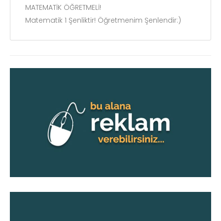
MATEMATİK ÖĞRETMELİ!
Matematik 1 Şenliktir! Öğretmenim Şenlendir:)