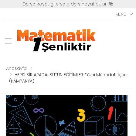
Derse hayat girerse o ders hayat bulur. 📚
MENÜ
Toggle mobile menu
Anasayfa
HEPSİ BİR ARADA! BÜTÜN EĞİTİMLER *Yeni Müfredatı İçerir
(KAMPANYA)