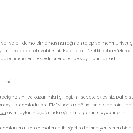
ediyor ve bir demo olmamasına rağmen talep ve memnuniyet çok
yorulana kadar okuyabilirsiniz.Hepsi çok güzel ki daha yüzlerc
paketlere eklenmektedir.Birer birer de yayınlanmaktadır.
.com/
diğiniz sınıf ve kazanımla ilgili eğitimi sepete ekleyiniz. Daha 
demeyi tamamladıktan HEMEN sonra sağ üstten hesabım▶️ sipari
den
aynı sayfanın aşağısında eğitiminizi görüntüleyebilirsiniz.
tamamlarken ülkemin matematik öğretim tarzına yön veren bir p