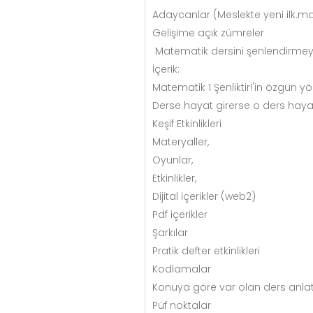
Adaycanlar (Meslekte yeni ilk.ma
Gelişime açık zümreler
Matematik dersini şenlendirmey
İçerik:
Matematik 1 Şenliktir!'in özgün yö
Derse hayat girerse o ders hayat 
Keşif Etkinlikleri
Materyaller,
Oyunlar,
Etkinlikler,
Dijital içerikler (web2)
Pdf içerikler
Şarkılar
Pratik defter etkinlikleri
Kodlamalar
Konuya göre var olan ders anla
Püf noktalar