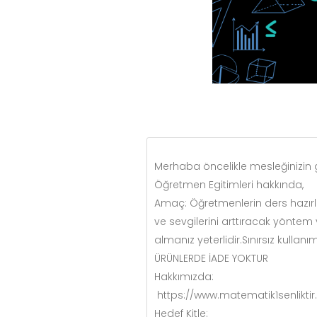
Merhaba öncelikle mesleğinizin g
Öğretmen Egitimleri hakkında,
Amaç: Öğretmenlerin ders hazırl
ve sevgilerini arttıracak yöntem
almanız yeterlidir.Sınırsız kulla
ÜRÜNLERDE İADE YOKTUR
Hakkımızda:
https://www.matematik1senlikti
Hedef Kitle: