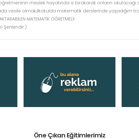
ğretmeninin meslek hayatında iz bırakarak onların okutacağı o
a vesile olmak,ilkokulda matematik derslerinde yaşadığım trav
AKTARABİLEN MATEMATİK ÖĞRETMELİ!
m Şenlendir:)
Öne Çıkan Eğitimlerimiz