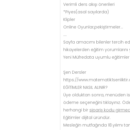
Verimli ders akışı önerileri
*Piyes(asal sayılarda)
Klipler
Online Oyunlar,pekiştirmeler...
....
Sayfa amacımı bilenler tercih 
hikayelerden eğitim yorumlarını 
Yeni Müfredata uyumlu eğitimler 
Şen Dersler
https://www.matematik1senliktir
EĞİTİMLER NASIL ALINIR?
Üye olduktan sonra, menüden iste
ödeme seçeneğini tıklayınız. Ö
herhangi bir
sipariş kodu girme
Eğitimler dijital üründür.
Mesleğin mutfağında 18.yılımı 