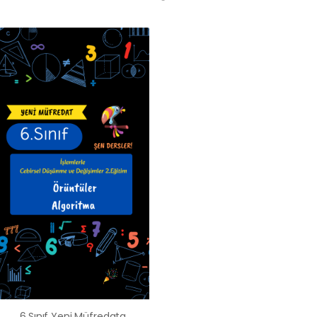
6.Sınıf Yeni Müfredata