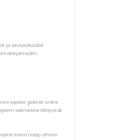
 iyi seviyede,sabit
esini ekleyemedim.
sonra sepete giderek online
şlerim sekmesine tıklayarak
rojenin bana nasip olması