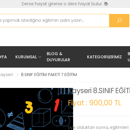
Derse hayat girerse o ders hayat bulur. 📚
BLOG &
B
YFA
KURUMSAL
KATEGORILERIMIZ
DUYURULAR
U
Kayseri
8.SINIF EĞİTİM PAKETİ 7 EĞİTİM
Kayseri 8.SINIF EĞİ
Fiyat : 900,00 TL
Üye olduktan sonra, eğitimleri s