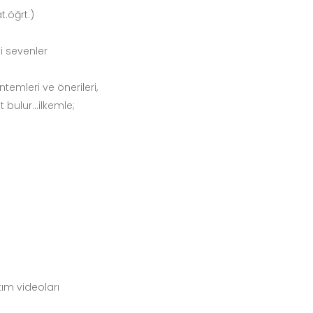
t.öğrt.)
i sevenler
ntemleri ve önerileri,
bulur...ilkemle;
tım videoları