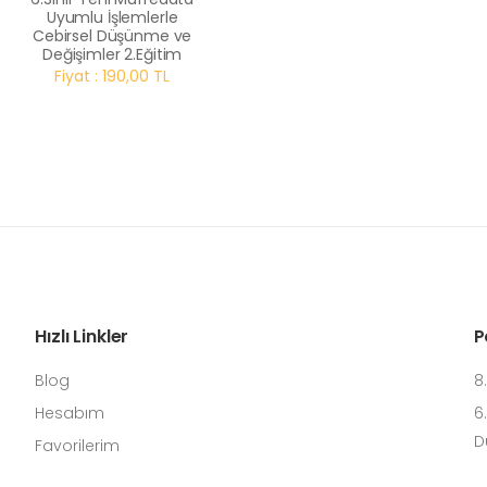
Uyumlu İşlemlerle
Cebirsel Düşünme ve
Değişimler 2.Eğitim
Fiyat : 190,00 TL
Hızlı Linkler
P
Blog
8
Hesabım
6
D
Favorilerim