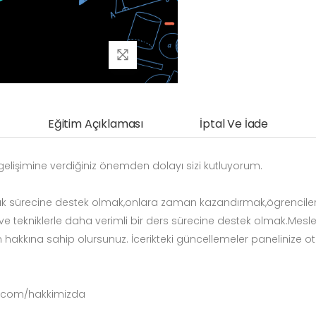
Eğitim Açıklaması
İptal Ve İade
elişimine verdiğiniz önemden dolayı sizi kutluyorum.
ık sürecine destek olmak,onlara zaman kazandırmak,ögrencileri
 ve tekniklerle daha verimli bir ders sürecine destek olmak.Mesl
nım hakkına sahip olursunuz. İcerikteki güncellemeler panelinize o
r.com/hakkimizda