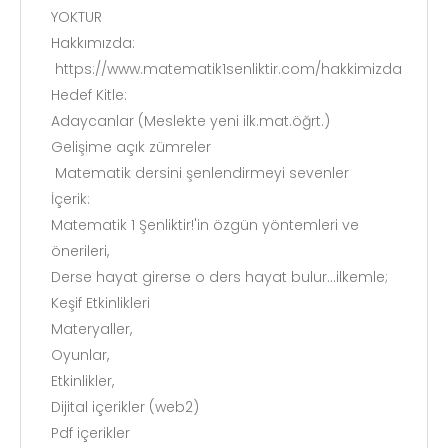
YOKTUR
Hakkımızda:
https://www.matematik1senliktir.com/hakkimizda
Hedef Kitle:
Adaycanlar (Meslekte yeni ilk.mat.öğrt.)
Gelişime açık zümreler
Matematik dersini şenlendirmeyi sevenler
İçerik:
Matematik 1 Şenliktir!'in özgün yöntemleri ve
önerileri,
Derse hayat girerse o ders hayat bulur...ilkemle;
Keşif Etkinlikleri
Materyaller,
Oyunlar,
Etkinlikler,
Dijital içerikler (web2)
Pdf içerikler