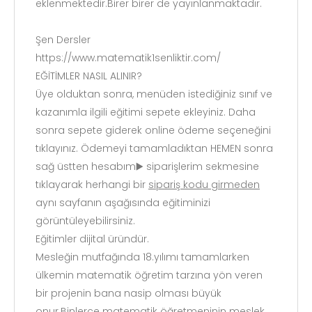
eklenmektedir.Birer birer de yayınlanmaktadır.
Şen Dersler
https://www.matematik1senliktir.com/
EĞİTİMLER NASIL ALINIR?
Üye olduktan sonra, menüden istediğiniz sınıf ve
kazanımla ilgili eğitimi sepete ekleyiniz. Daha
sonra sepete giderek online ödeme seçeneğini
tıklayınız. Ödemeyi tamamladıktan HEMEN sonra
sağ üstten hesabım▶️ siparişlerim sekmesine
tıklayarak herhangi bir
sipariş kodu girmeden
aynı sayfanın aşağısında eğitiminizi
görüntüleyebilirsiniz.
Eğitimler dijital üründür.
Mesleğin mutfağında 18.yılımı tamamlarken
ülkemin matematik öğretim tarzına yön veren
bir projenin bana nasip olması büyük
onur.Binlerce matematik öğretmeninin meslek