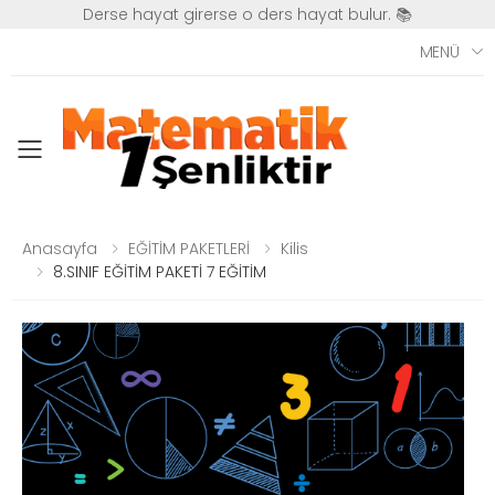
Derse hayat girerse o ders hayat bulur. 📚
MENÜ
Toggle mobile menu
Anasayfa
EĞİTİM PAKETLERİ
Kilis
8.SINIF EĞİTİM PAKETİ 7 EĞİTİM