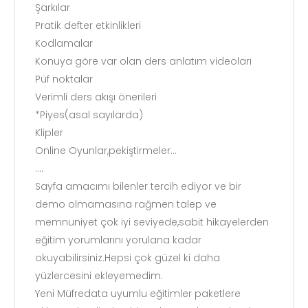
Şarkılar
Pratik defter etkinlikleri
Kodlamalar
Konuya göre var olan ders anlatım videoları
Püf noktalar
Verimli ders akışı önerileri
*Piyes(asal sayılarda)
Klipler
Online Oyunlar,pekiştirmeler...
....
Sayfa amacımı bilenler tercih ediyor ve bir
demo olmamasına rağmen talep ve
memnuniyet çok iyi seviyede,sabit hikayelerden
eğitim yorumlarını yorulana kadar
okuyabilirsiniz.Hepsi çok güzel ki daha
yüzlercesini ekleyemedim.
Yeni Müfredata uyumlu eğitimler paketlere