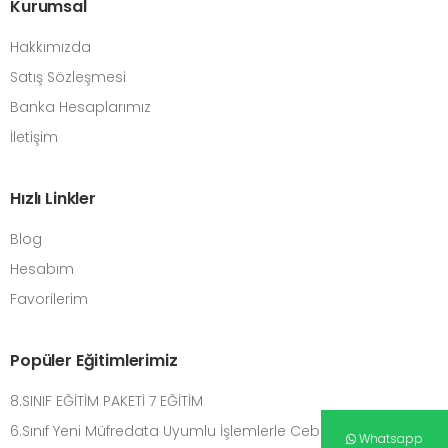
Kurumsal
Hakkımızda
Satış Sözleşmesi
Banka Hesaplarımız
İletişim
Hızlı Linkler
Blog
Hesabım
Favorilerim
Popüler Eğitimlerimiz
8.SINIF EĞİTİM PAKETİ 7 EĞİTİM
6.Sınıf Yeni Müfredata Uyumlu İşlemlerle Cebirsel Düşünme
Whatsapp