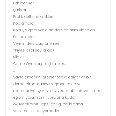
Pdf içerikler
Şarkılar
Pratik defter etkinlikleri
Kodlamalar
Konuya göre var olan ders anlatım videoları
Püf noktalar
Verimli ders akışı önerileri
*Piyes(asal sayılarda)
Klipler
Online Oyunlar,pekiştirmeler...
....
Sayfa amacımı bilenler tercih ediyor ve bir
demo olmamasına rağmen talep ve
memnuniyet çok iyi seviyede,sabit hikayelerden
eğitim yorumlarını yorulana kadar
okuyabilirsiniz.Hepsi çok güzel ki daha
yüzlercesini ekleyemedim.