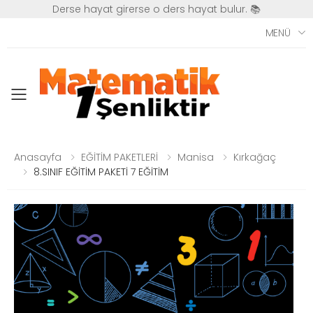
Derse hayat girerse o ders hayat bulur. 📚
MENÜ
Toggle mobile menu
Anasayfa
EĞİTİM PAKETLERİ
Manisa
Kırkağaç
8.SINIF EĞİTİM PAKETİ 7 EĞİTİM