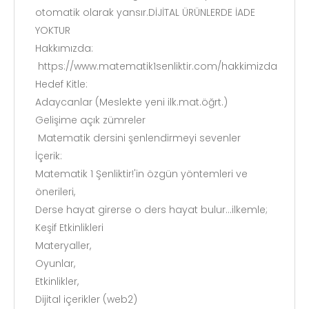
otomatik olarak yansır.DİJİTAL ÜRÜNLERDE İADE
YOKTUR
Hakkımızda:
https://www.matematik1senliktir.com/hakkimizda
Hedef Kitle:
Adaycanlar (Meslekte yeni ilk.mat.öğrt.)
Gelişime açık zümreler
Matematik dersini şenlendirmeyi sevenler
İçerik:
Matematik 1 Şenliktir!'in özgün yöntemleri ve
önerileri,
Derse hayat girerse o ders hayat bulur...ilkemle;
Keşif Etkinlikleri
Materyaller,
Oyunlar,
Etkinlikler,
Dijital içerikler (web2)