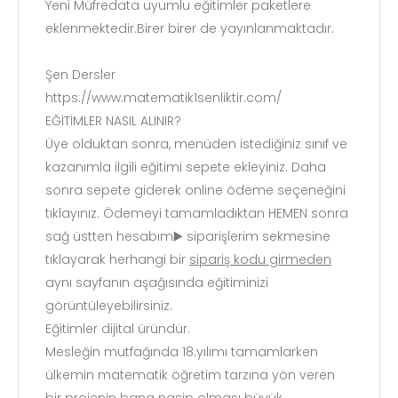
Yeni Müfredata uyumlu eğitimler paketlere
eklenmektedir.Birer birer de yayınlanmaktadır.
Şen Dersler
https://www.matematik1senliktir.com/
EĞİTİMLER NASIL ALINIR?
Üye olduktan sonra, menüden istediğiniz sınıf ve
kazanımla ilgili eğitimi sepete ekleyiniz. Daha
sonra sepete giderek online ödeme seçeneğini
tıklayınız. Ödemeyi tamamladıktan HEMEN sonra
sağ üstten hesabım▶️ siparişlerim sekmesine
tıklayarak herhangi bir
sipariş kodu girmeden
aynı sayfanın aşağısında eğitiminizi
görüntüleyebilirsiniz.
Eğitimler dijital üründür.
Mesleğin mutfağında 18.yılımı tamamlarken
ülkemin matematik öğretim tarzına yön veren