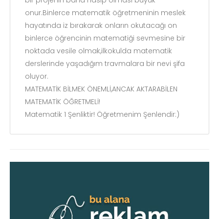
bir projenin bana nasip olması büyük
onur.Binlerce matematik öğretmeninin meslek
hayatında iz bırakarak onların okutacağı on
binlerce öğrencinin matematiği sevmesine bir
noktada vesile olmak,ilkokulda matematik
derslerinde yaşadığım travmalara bir nevi şifa
oluyor.
MATEMATİK BİLMEK ÖNEMLİ,ANCAK AKTARABİLEN
MATEMATİK ÖĞRETMELİ!
Matematik 1 Şenliktir! Öğretmenim Şenlendir:)